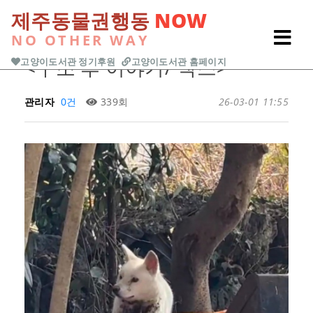
본문 바로가기
제주동물권행동
NOW
NO OTHER WAY
Previous
Next
<구조 후 이야기/ 맥스>
고양이도서관 정기후원
고양이도서관 홈페이지
관리자
0건
339회
26-03-01 11:55