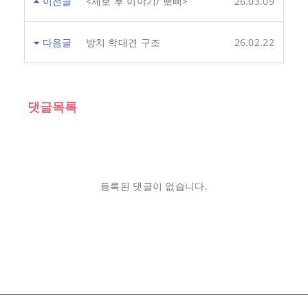
이전글
<제보 후 이야기/ 뽀삐>
26.03.09
다음글
방치 학대견 구조
26.02.22
댓글목록
등록된 댓글이 없습니다.