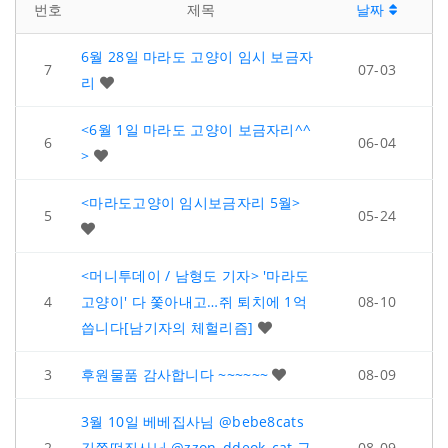
번호
제목
날짜
6월 28일 마라도 고양이 임시 보금자
7
07-03
리
<6월 1일 마라도 고양이 보금자리^^
6
06-04
>
<마라도고양이 임시보금자리 5월>
5
05-24
<머니투데이 / 남형도 기자> '마라도
4
고양이' 다 쫓아내고…쥐 퇴치에 1억
08-10
씁니다[남기자의 체헐리즘]
3
후원물품 감사합니다 ~~~~~~
08-09
3월 10일 베베집사님 @bebe8cats
2
김쫀떡집사님 @zzon_ddeok_cat 구
08-09