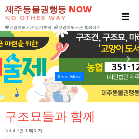
본문 바로가기
제주동물권행동
NOW
NO OTHER WAY
고양이도서관 정기후원
고양이도서관 홈페이지
Previous
Next
Read More
구조묘들과 함께
Total 7건
1 페이지