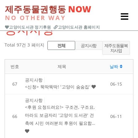
본문 바로가기
제주동물권행동
NOW
NO OTHER WAY
Previous
Next
공지사항
고양이도서관 정기후원
고양이도서관 홈페이지
Total 97건
3 페이지
전체
공지사항
제주도동물복
지사업
번호
제목
날짜
공지사항
67
06-15
<신청> 뚝딱뚝딱! '고양이 숨숨집'
공지사항
<후원 요청드려요!> 구조견, 구조묘,
마라도 보금자리 '고양이 도서관' 건
66
06-11
축에 시민 여러분의 후원이 필요합…