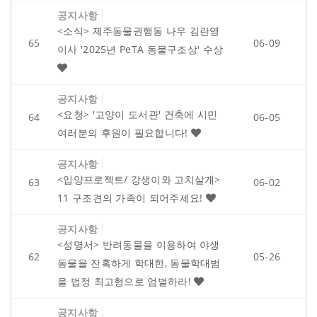
공지사항
<소식> 제주동물권행동 나우 김란영
65
06-09
이사 '2025년 PeTA 동물구조상' 수상
공지사항
<요청> '고양이 도서관' 건축에 시민
64
06-05
여러분의 후원이 필요합니다!
공지사항
<입양프로젝트/ 강생이와 고치살개>
63
06-02
11 구조견의 가족이 되어주세요!
공지사항
<성명서> 반려동물을 이용하여 야생
62
05-26
동물을 잔혹하게 학대한, 동물학대범
을 법정 최고형으로 엄벌하라!
공지사항