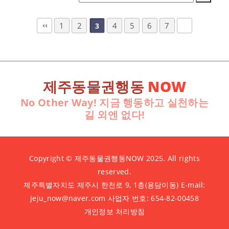
1
2
4
5
6
7
3
제주동물권행동
NOW
No Other Way! 지금 행동하고 실천하는
길 외엔 없다!
Copyright © 제주동물권행동NOW 2025. All rights
reserved.
제주특별자치도 제주시 한천로 9, 1층(용담이동) E-mail:
jeju_now@naver.com 사업자 번호: 654-82-00458
개인정보 처리방침