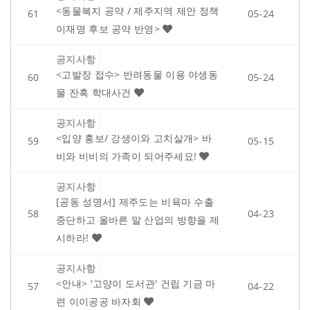
<동물복지 공약 / 제주지역 제안 정책
61
05-24
이재명 후보 공약 반영>
공지사항
<고발장 접수> 반려동물 이용 야생동
60
05-24
물 잔혹 학대사건
공지사항
<입양 홍보/ 강생이와 고치살개> 바
59
05-15
비와 비비의 가족이 되어주세요!
공지사항
[공동 성명서] 제주도는 비육마 수출
58
04-23
중단하고 올바른 말 산업의 방향을 제
시하라!
공지사항
<안내> '고양이 도서관' 건립 기금 마
57
04-22
련 이이공공 바자회