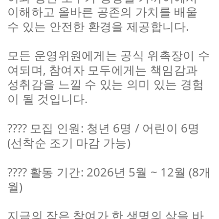
이해하고 올바른 공존의 가치를 배울
.
수 있는 안전한 환경을 제공합니다
모든 운영위원에게는 공식 위촉장이 수
,
여되며
참여자 모두에게는 책임감과
성취감을 느낄 수 있는 의미 있는 경험
.
이 될 것입니다
????
:
6
/
6
모집 인원
청년
명
어린이
명
(
)
선착순 조기 마감 가능
????
: 2026
5
~ 12
(8
활동 기간
년
월
월
개
)
월
지금의 작은 참여가 한 생명의 삶을 바