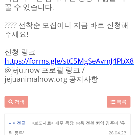
.
꿀 수 있습니다
????
선착순 모집이니 지금 바로 신청해
!
주세요
신청 링크
https://forms.gle/stC5MgSeAvmJ4PbX8
@jeju.now
/
프로필 링크
jejuanimalnow.org
공지사항
검색
목록
이전글
<보도자료> 제주 목장, 승용 전환 퇴역 경주마 '유
령 등록'
26.04.23