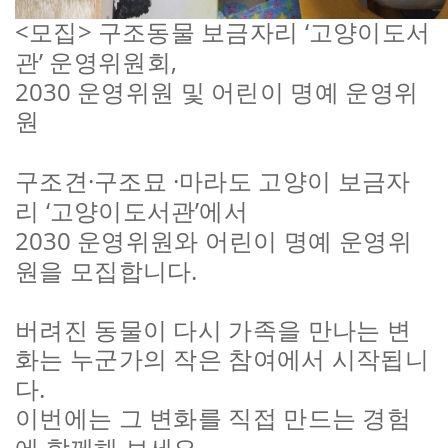
<
>
‘
모집
구조동물 보금자리
고양이도서
’
,
관
운영위원회
2030
운영위원 및 어린이 명예 운영위
원
·
·
구조견
구조묘
마라도 고양이 보금자
‘
’
리
고양이도서관
에서
2030
운영위원와 어린이 명예 운영위
.
원을 모집합니다
버려진 동물이 다시 가족을 만나는 변
화는 누군가의 작은 참여에서 시작됩니
.
다
이번에는 그 변화를 직접 만드는 경험
.