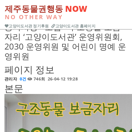
본문 바로가기
제주동물권행동
NOW
NO OTHER WAY
Previous
Next
공지사항
<모집> 구조동물 보금
고양이도서관 정기후원
고양이도서관 홈페이지
자리 ‘고양이도서관’ 운영위원회,
2030 운영위원 및 어린이 명예 운
영위원
페이지 정보
관리자
0건
746회
26-04-12 19:28
본문