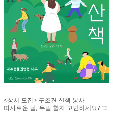
<
>
상시 모집
구조견 산책 봉사
,
?
따사로운 날
무얼 할지 고민하세요
그