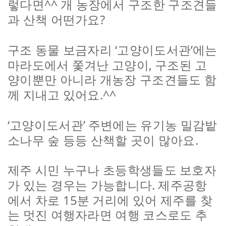
^^
렇다면
개 농장에서 구조한 구조견들
?
과 산책 어떤가요
‘
’
구조 동물 보금자리
고양이도서관
에는
,
마라도에서 쫓겨난 고양이
구조된 고
양이뿐만 아니라 개농장 구조견들도 함
.^^
께 지내고 있어요
‘
’
고양이도서관
주변에는 유기농 밀감밭
.
소나무 숲 등등 산책할 곳이 많아요
제주 시민 누구나 초등학생들도 보호자
.
가 있는 경우는 가능합니다
제주공항
15
에서 차로
분 거리에 있어 제주를 찾
는 멋진 여행자라면 여행 코스로도 추