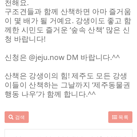
.
천해요
구조견들과 함께 산책하면 아마 즐거움
.
이 몇 배가 될 거예요
강생이도 좋고 함
‘
’
께한 시민도 즐거운
숲속 산책
많은 신
!
청 바랍니다
@jeju.now DM
.^^
신청은
바랍니다
!
산책은 강생이의 힘
제주도 모든 강생
‘
이들이 산책하는 그날까지
제주동물권
’
.^^
행동 나우
가 함께 합니다
검색
목록