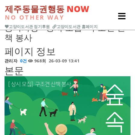
본문 바로가기
제주동물권행동
NOW
NO OTHER WAY
Previous
Next
공지사항
<상시 모집> 구조견 산
고양이도서관 정기후원
고양이도서관 홈페이지
책 봉사
페이지 정보
관리자
0건
968회
26-03-09 13:41
본문