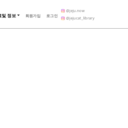
@jeju.now
료및 정보
회원가입
로그인
@jejucat_library
Next
요