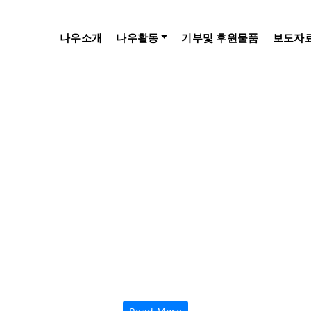
나우소개
나우활동
기부및 후원물품
보도자
보호소 댕댕이와 산책해