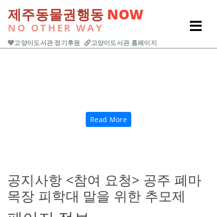
본문 바로가기
제주동물권행동
NOW
NO OTHER WAY
고양이도서관 정기후원
고양이도서관 홈페이지
보호소 댕댕이와
산책해요
Previous
Next
Read More
Read More
공지사항
<참여 요청> 공주 폐마
목장 피학대 말을 위한 추모제