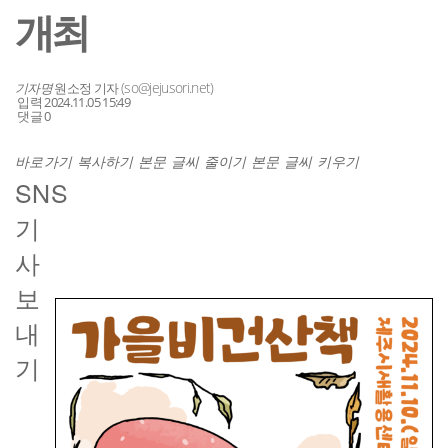
개최
(so@jejusori.net)
기자명
원소정 기자
입력 2024.11.05 15:49
댓글 0
바로가기
복사하기
본문 글씨 줄이기
본문 글씨 키우기
SNS
기
사
기사스
보
크랩하기
내
기