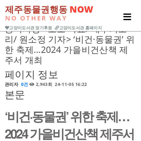
본문 바로가기
제주동물권행동
NOW
NO OTHER WAY
Previous
Next
공지사항
<보도 자료/ 제주의소
고양이도서관 정기후원
고양이도서관 홈페이지
리/ 원소정 기자> ‘비건·동물권’ 위
한 축제…2024 가을비건산책 제
주서 개최
페이지 정보
관리자
0건
2,943회
24-11-05 16:22
본문
‘비건·동물권’ 위한 축제…
2024 가을비건산책 제주서