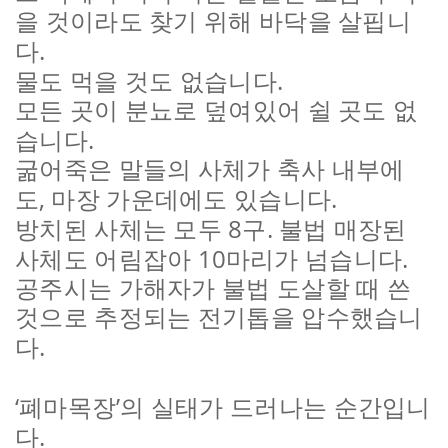
을 것이라도 찾기 위해 바닥을 살핍니
.
다
.
물도 먹을 것도 없습니다
모든 곳이 분뇨로 덮여있어 쉴 곳도 없
.
습니다
굶어죽은 말들의 사체가 축사 내부에
,
.
도
마장 가운데에도 있습니다
8
.
방치된 사체는 모두
구
불법 매장된
10
.
사체도 어림잡아
마리가 넘습니다
공주시는 가해자가 불법 도살할 때 쓴
것으로 추정되는 전기톱을 압수했습니
.
다
‘
’
폐마목장
의 실태가 드러나는 순간입니
.
다