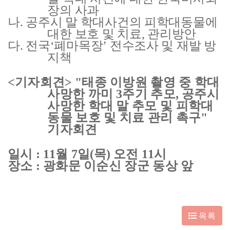
장의 사과
나
.
공주시 말 학대사건의 피학대동물에
대한 보호 및 치료
,
관리방안
다
.
전국
‘
폐마목장
’
전수조사 및 재발 방
지책
<
기자회견
> "
태종 이방원 촬영 중 학대
사망한 까미
3
주기 추모
,
공주시
사망한 학대 말 추모 및 피학대
동물 보호 및 치료 관리 촉구
"
기자회견
일시
: 11
월
7
일
(
목
)
오전
11
시
장소
:
광화문 이순신 장군 동상 앞
목록