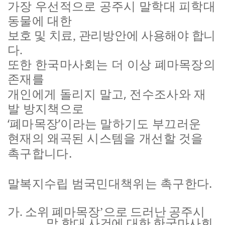
가장 우선적으로 공주시 말학대 피학대
동물에 대한
보호 및 치료
,
관리방안에 사용해야 합니
다
.
또한 한국마사회는 더 이상 폐마목장의
존재를
,
개인에게 돌리지 말고
전수조사와 재
발 방지책으로
‘
’
폐마목장
이라는 말하기도 부끄러운
현재의 왜곡된 시스템을 개선할 것을
.
촉구합니다
.
말복지수립 범국민대책위는 촉구한다
가
.
소위 폐마목장
’
으로 드러난 공주시
말 학대 사건에 대한 한국마사회