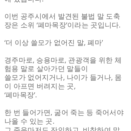
이번 공주시에서 발견된 불법 말 도축
‘
’
.
장은 소위
폐마목장
이라는 곳입니다
‘
,
’
더 이상 쓸모가 없어진 말
폐마
,
,
경주마로
승용마로
관광객을 위한 체
험용 말로 살아가던 말들이
,
,
쓸모가 없어지거나
나이가 들거나
몸
,
이 아프면 버려지는 곳
‘
’.
폐마목장
,
한 번 들어가면
굶어 죽는 등 죽어서야
.
나올 수 있는 곳
,
그 죽음마저도 잔인하고
비참하여 말