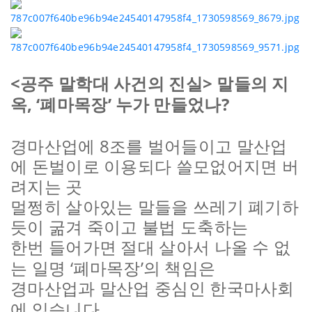
<
>
공주 말학대 사건의 진실
말들의 지
, ‘
’
?
옥
폐마목장
누가 만들었나
8
경마산업에
조를 벌어들이고 말산업
에 돈벌이로 이용되다 쓸모없어지면 버
려지는 곳
멀쩡히 살아있는 말들을 쓰레기 폐기하
듯이 굶겨 죽이고 불법 도축하는
한번 들어가면 절대 살아서 나올 수 없
‘
’
는 일명
폐마목장
의 책임은
경마산업과 말산업 중심인 한국마사회
.
에 있습니다