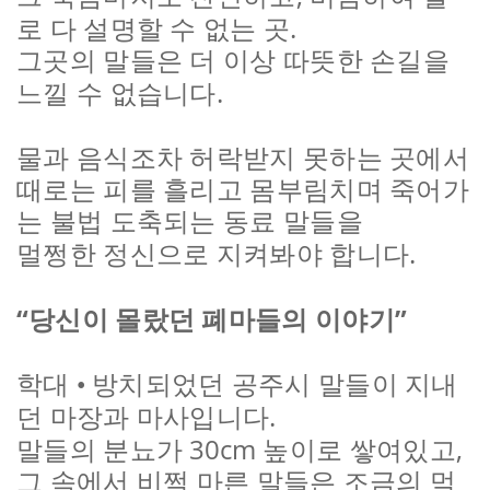
.
로 다 설명할 수 없는 곳
그곳의 말들은 더 이상 따뜻한 손길을
.
느낄 수 없습니다
물과 음식조차 허락받지 못하는 곳에서
때로는 피를 흘리고 몸부림치며 죽어가
는 불법 도축되는 동료 말들을
.
멀쩡한 정신으로 지켜봐야 합니다
“
”
당신이 몰랐던 폐마들의 이야기
학대
•
방치되었던 공주시 말들이 지내
.
던 마장과 마사입니다
30cm
,
말들의 분뇨가
높이로 쌓여있고
그 속에서 비쩍 마른 말들은 조금의 먹