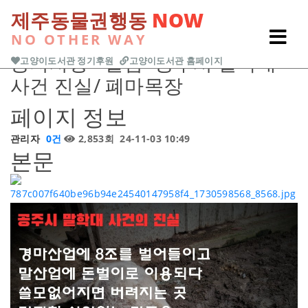
본문 바로가기
제주동물권행동
NOW
NO OTHER WAY
Previous
Next
공지사항
<알림>공주시 말학대
고양이도서관 정기후원
고양이도서관 홈페이지
사건 진실/ 폐마목장
페이지 정보
관리자
0건
2,853회
24-11-03 10:49
본문