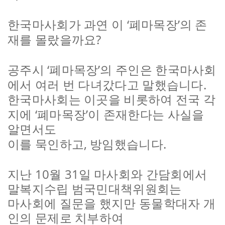
‘
’
한국마사회가 과연 이
폐마목장
의 존
?
재를 몰랐을까요
‘
’
공주시
폐마목장
의 주인은 한국마사회
.
에서 여러 번 다녀갔다고 말했습니다
한국마사회는 이곳을 비롯하여 전국 각
‘
’
지에
폐마목장
이 존재한다는 사실을
알면서도
,
.
이를 묵인하고
방임했습니다
10
31
지난
월
일 마사회와 간담회에서
말복지수립 범국민대책위원회는
마사회에 질문을 했지만 동물학대자 개
인의 문제로 치부하여