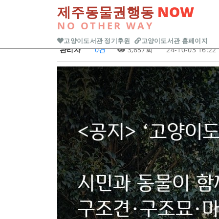
본문 바로가기
제주동물권행동
NOW
Previous
NO OTHER WAY
공지사항
<공지> 고양이도
고양이도서관 정기후원
고양이도서관 홈페이지
관리자
0건
3,657회
24-10-03 16:22