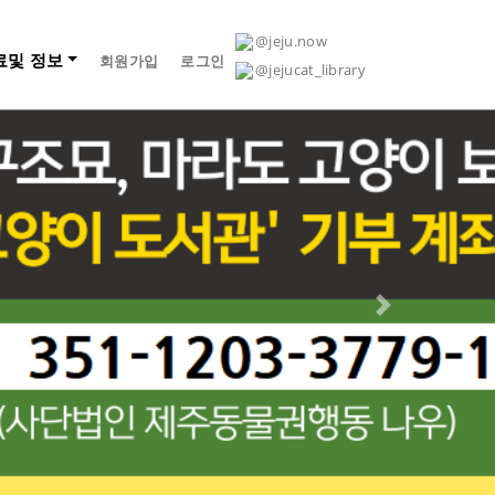
@jeju.now
료및 정보
회원가입
로그인
@jejucat_library
Next