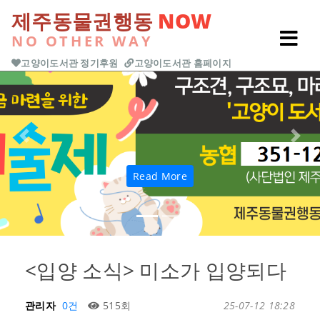
본문 바로가기
제주동물권행동
NOW
NO OTHER WAY
고양이도서관 정기후원
고양이도서관 홈페이지
Previous
Next
Read More
<입양 소식> 미소가 입양되다
관리자
0건
515회
25-07-12 18:28