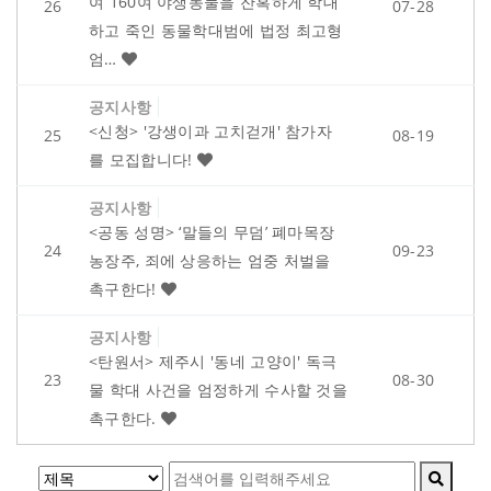
여 160여 야생동물을 잔혹하게 학대
26
07-28
하고 죽인 동물학대범에 법정 최고형
엄…
공지사항
<신청> '강생이과 고치걷개' 참가자
25
08-19
를 모집합니다!
공지사항
<공동 성명> ‘말들의 무덤’ 폐마목장
24
09-23
농장주, 죄에 상응하는 엄중 처벌을
촉구한다!
공지사항
<탄원서> 제주시 '동네 고양이' 독극
23
08-30
물 학대 사건을 엄정하게 수사할 것을
촉구한다.