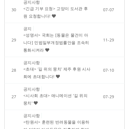
공지사항
<긴급 기부 요청> 고양이 도서관 후
30
07-07
원 요청합니다!
공지
<성명서> 국회는 [동물은 물건이 아
29
11-29
니다] 민법일부개정법률안을 조속히
통화시켜라
공지사항
<초대> ‘길 위의 뭉치’ 제주 후원 시사
28
07-10
회에 초대합니다!
공지사항
<시사회 초대> 애니메이션 '길 위의
27
07-29
뭉치'
공지사항
<탄원서> 훈련된 반려동물을 이용하