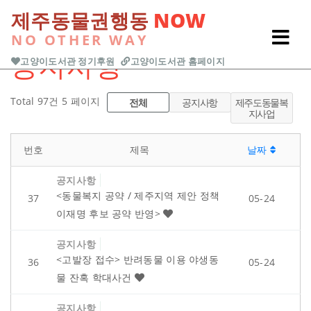
본문 바로가기
제주동물권행동
NOW
NO OTHER WAY
Previous
Next
공지사항
고양이도서관 정기후원
고양이도서관 홈페이지
Total 97건
5 페이지
전체
공지사항
제주도동물복
지사업
번호
제목
날짜
공지사항
<동물복지 공약 / 제주지역 제안 정책
37
05-24
이재명 후보 공약 반영>
공지사항
<고발장 접수> 반려동물 이용 야생동
36
05-24
물 잔혹 학대사건
공지사항