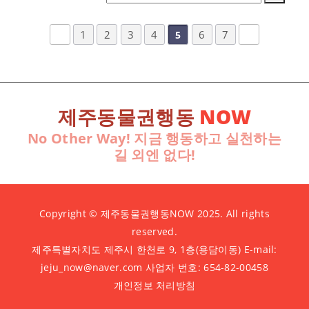
1
2
3
4
6
7
5
제주동물권행동
NOW
No Other Way! 지금 행동하고 실천하는
길 외엔 없다!
Copyright © 제주동물권행동NOW 2025. All rights
reserved.
제주특별자치도 제주시 한천로 9, 1층(용담이동) E-mail:
jeju_now@naver.com 사업자 번호: 654-82-00458
개인정보 처리방침