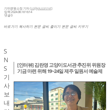
(so@jejusori.net)
기자명
원소정 기자
입력 2024.08.18 16:14
댓글 0
바로가기
복사하기
본문 글씨 줄이기
본문 글씨 키우기
S
기사스
N
크랩하기
[인터뷰] 김란영 고양이도서관 추진위 위원장
S
기금 마련 위해 19~24일 제주 일원서 예술제
기
사
보
내