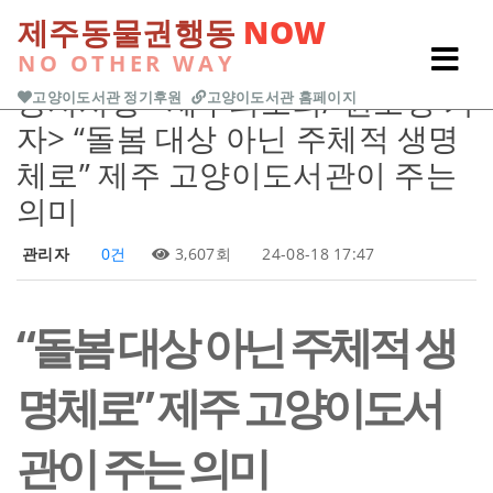
본문 바로가기
제주동물권행동
NOW
NO OTHER WAY
Previous
Next
공지사항
<제주의소리/ 원소정 기
고양이도서관 정기후원
고양이도서관 홈페이지
자> “돌봄 대상 아닌 주체적 생명
체로” 제주 고양이도서관이 주는
의미
관리자
0건
3,607회
24-08-18 17:47
“돌봄 대상 아닌 주체적 생
명체로” 제주 고양이도서
관이 주는 의미