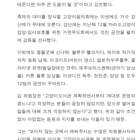
태준다면 아주 큰 도움이 될 것”이라고 강조했다.
축제의 대미를 장식할 고양이음악회에는 이번에도 가수 강
산에가 무대에 오른다. 강산에는 지난해 12월 마라도고양이
입양·임시보호를 위한 가면무도회에서도 멋진 공연을 펼치
며 감동을 선사했다.
이밖에도 풍물굿패 신나락, 블루꾸 뺄라지다, 케이트 작가의
자작 동화 낭독, 리코키즈(어린이 댄스), 알로하우쿠룰루, 클
라리넷 듀엣(발달장애인 연주), 제주브라스퀀텟(관악기 앙상
블), 카론 플롯 앙상블, 아코디언 독주, 전찬준, 양양 등 모두
12팀의 공연이 꾸며진다.
김 위원장은 “고양이도서관 계획하면서부터 ‘제대로 운영되
겠느냐’고 걱정하는 분들이 굉장히 많았지만, 앞으로 벌어질
일들에 대해 크게 걱정하지 않는다”고 했다. 위와 같이 조건
없이 아낌없는 응원과 지지를 보내는 이들이 있기 때문.
그는 “보이지 않는 곳에서 애써주시는 수많은 자원봉사자와
시민들 덕분에 더더욱 고양이도서관을 잘 운영해보고 싶다