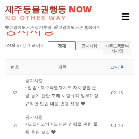
본문 바로가기
제주동물권행동
NOW
NO OTHER WAY
Previous
Next
공지사항
고양이도서관 정기후원
고양이도서관 홈페이지
Total 97건
4 페이지
전체
공지사항
제주도동물복
지사업
번호
제목
날짜
공지사항
<알림> 제주특별자치도 자치경찰 운
52
02-13
영 등에 관한 조례 시행규칙 일부개정
규칙안 입법 내용 변경 요청
공지사항
<모집> 고양이도서관 건립을 위한 물
51
03-18
품 후원 모집