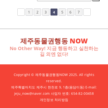
1
2
3
5
6
7
4
제주동물권행동
NOW
No Other Way! 지금 행동하고 실천하는
길 외엔 없다!
Copyright © 제주동물권행동NOW 2025. All rights
reserved.
제주특별자치도 제주시 한천로 9, 1층(용담이동) E-mail:
jeju_now@naver.com 사업자 번호: 654-82-00458
개인정보 처리방침